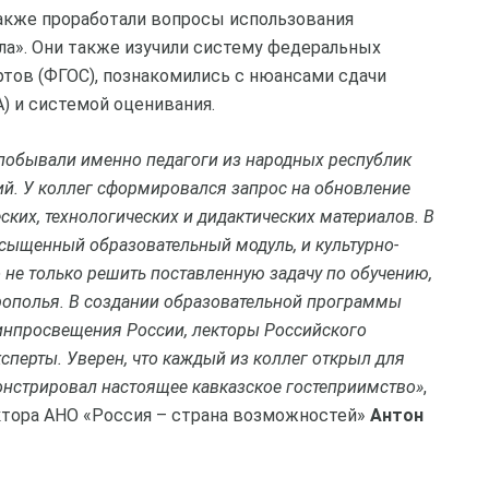
акже проработали вопросы использования
ла». Они также изучили систему федеральных
тов (ФГОС), познакомились с нюансами сдачи
) и системой оценивания.
 побывали именно педагоги из народных республик
й. У коллег сформировался запрос на обновление
ких, технологических и дидактических материалов. В
сыщенный образовательный модуль, и культурно-
 не только решить поставленную задачу по обучению,
рополья. В создании образовательной программы
инпросвещения России, лекторы Российского
сперты. Уверен, что каждый из коллег открыл для
онстрировал настоящее кавказское гостеприимство»
,
ктора АНО «Россия – страна возможностей»
Антон