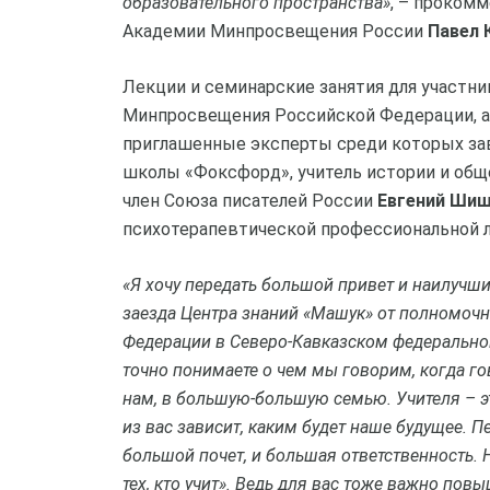
образовательного пространства»
, – проком
Академии Минпросвещения России
Павел 
Лекции и семинарские занятия для участн
Минпросвещения Российской Федерации, а
приглашенные эксперты среди которых за
школы «Фоксфорд», учитель истории и об
член Союза писателей России
Евгений Ши
психотерапевтической профессиональной л
«Я хочу передать большой привет и наилучш
заезда Центра знаний «Машук» от полномочн
Федерации в Северо-Кавказском федеральном
точно понимаете о чем мы говорим, когда го
нам, в большую-большую семью. Учителя – э
из вас зависит, каким будет наше будущее. П
большой почет, и большая ответственность.
тех, кто учит». Ведь для вас тоже важно по