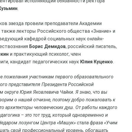
ментировал исполняющий обязанности ректора
Кузьмин
.
иков заезда провели преподаватели Академии
 также лекторы Российского общества «Знание» и
ведующий кафедрой социальных наук онлайн-
ществознания
Борис Демидов
, российский писатель,
шкин
и практикующий психолог, член
иги, кандидат педагогических наук
Юлия Куценко
.
ие пожелания участникам первого образовательного
ого представителя Президента Российской
 округе Юрия Яковлевича Чайки. Я знаю, что вы
ворим о нашей отчизне, поэтому добро пожаловать к
то архитекторы человеческих душ. От работы каждого
едагогика – это тот труд, который одновременно и
 Недаром лозунгом Центра «Машук» стала фраза «Учим
вышать свой профессиональный уровень, обогащать