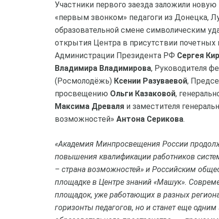
Участники первого заезда заложили новую 
«первым звонком» педагоги из Донецка, Лу
образовательной смене символическим уд
открытия Центра в присутствии почетных 
Администрации Президента РФ
Сергея Ки
Владимира Владимирова
, Руководителя ф
(Росмолодёжь)
Ксении Разуваевой
, Предс
просвещению
Ольги Казаковой
, генераль
Максима Древаля
и заместителя генеральн
возможностей»
Антона Серикова
.
«Академия Минпросвещения России продол
повышения квалификации работников систем
– страна возможностей» и Российским общес
площадке в Центре знаний «Машук». Совре
площадок, уже работающих в разных регион
горизонты педагогов, но и станет еще одни