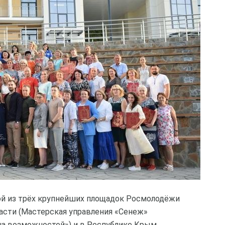
ой из трёх крупнейших площадок Росмолодёжи
асти (Мастерская управления «Сенеж»
на возможностей») и в Республике Крым